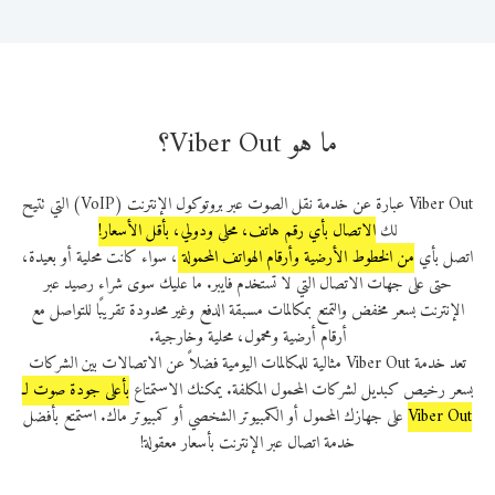
ما هو Viber Out؟
Viber Out عبارة عن خدمة نقل الصوت عبر بروتوكول الإنترنت (VoIP) التي تتيح
لك
الاتصال بأي رقم هاتف، محلي ودولي، بأقل الأسعار!
اتصل بأي
من الخطوط الأرضية وأرقام الهواتف المحمولة
، سواء كانت محلية أو بعيدة،
حتى على جهات الاتصال التي لا تستخدم فايبر. ما عليك سوى شراء رصيد عبر
الإنترنت بسعر مخفض والتمتع بمكالمات مسبقة الدفع وغير محدودة تقريبًا للتواصل مع
أرقام أرضية ومحمول، محلية وخارجية.
تعد خدمة Viber Out مثالية للمكالمات اليومية فضلاً عن الاتصالات بين الشركات
بسعر رخيص كبديل لشركات المحمول المكلفة. يمكنك الاستمتاع
بأعلى جودة صوت لـ
Viber Out‎
‎‎ على جهازك المحمول أو الكمبيوتر الشخصي أو كمبيوتر ماك. استمتع بأفضل
خدمة اتصال عبر الإنترنت بأسعار معقولة!