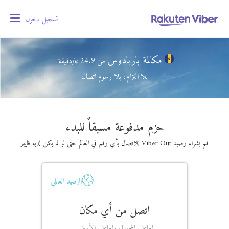
تسجيل دخول
oggle
gation
مكالمة باربادوس
من
24.9
¢/دقيقة
بلا التزام، بلا رسوم اتصال
حزم مدفوعة مسبقاً للبدء
قم بشراء رصيد Viber Out للاتصال بأي رقم في العالم حتى لو لم يكن لديه فايبر
الرصيد العالمي
اتصل من أي مكان
الهاتف المحمول والهاتف الأرضي