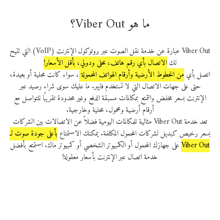
ما هو Viber Out؟
Viber Out عبارة عن خدمة نقل الصوت عبر بروتوكول الإنترنت (VoIP) التي تتيح
لك
الاتصال بأي رقم هاتف، محلي ودولي، بأقل الأسعار!
اتصل بأي
من الخطوط الأرضية وأرقام الهواتف المحمولة
، سواء كانت محلية أو بعيدة،
حتى على جهات الاتصال التي لا تستخدم فايبر. ما عليك سوى شراء رصيد عبر
الإنترنت بسعر مخفض والتمتع بمكالمات مسبقة الدفع وغير محدودة تقريبًا للتواصل مع
أرقام أرضية ومحمول، محلية وخارجية.
تعد خدمة Viber Out مثالية للمكالمات اليومية فضلاً عن الاتصالات بين الشركات
بسعر رخيص كبديل لشركات المحمول المكلفة. يمكنك الاستمتاع
بأعلى جودة صوت لـ
Viber Out‎
‎‎ على جهازك المحمول أو الكمبيوتر الشخصي أو كمبيوتر ماك. استمتع بأفضل
خدمة اتصال عبر الإنترنت بأسعار معقولة!