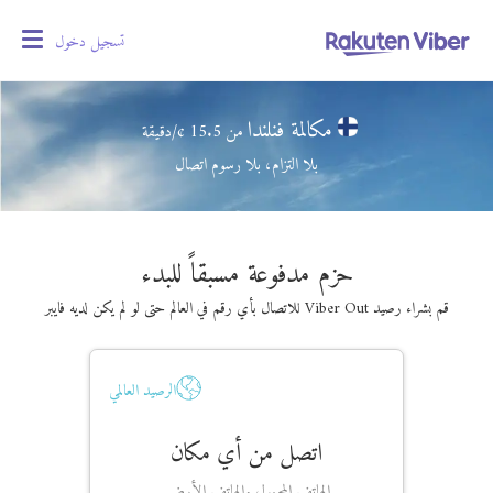
تسجيل دخول
oggle
gation
مكالمة فنلندا
من
15.5
¢/دقيقة
بلا التزام، بلا رسوم اتصال
حزم مدفوعة مسبقاً للبدء
قم بشراء رصيد Viber Out للاتصال بأي رقم في العالم حتى لو لم يكن لديه فايبر
الرصيد العالمي
اتصل من أي مكان
الهاتف المحمول والهاتف الأرضي