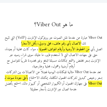
ما هو Viber Out؟
Viber Out عبارة عن خدمة نقل الصوت عبر بروتوكول الإنترنت (VoIP) التي تتيح
لك
الاتصال بأي رقم هاتف، محلي ودولي، بأقل الأسعار!
اتصل بأي
من الخطوط الأرضية وأرقام الهواتف المحمولة
، سواء كانت محلية أو بعيدة،
حتى على جهات الاتصال التي لا تستخدم فايبر. ما عليك سوى شراء رصيد عبر
الإنترنت بسعر مخفض والتمتع بمكالمات مسبقة الدفع وغير محدودة تقريبًا للتواصل مع
أرقام أرضية ومحمول، محلية وخارجية.
تعد خدمة Viber Out مثالية للمكالمات اليومية فضلاً عن الاتصالات بين الشركات
بسعر رخيص كبديل لشركات المحمول المكلفة. يمكنك الاستمتاع
بأعلى جودة صوت لـ
Viber Out‎
‎‎ على جهازك المحمول أو الكمبيوتر الشخصي أو كمبيوتر ماك. استمتع بأفضل
خدمة اتصال عبر الإنترنت بأسعار معقولة!