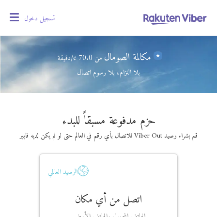
تسجيل دخول
oggle
gation
مكالمة الصومال
من
70.0
¢/دقيقة
بلا التزام، بلا رسوم اتصال
حزم مدفوعة مسبقاً للبدء
قم بشراء رصيد Viber Out للاتصال بأي رقم في العالم حتى لو لم يكن لديه فايبر
الرصيد العالمي
اتصل من أي مكان
الهاتف المحمول والهاتف الأرضي