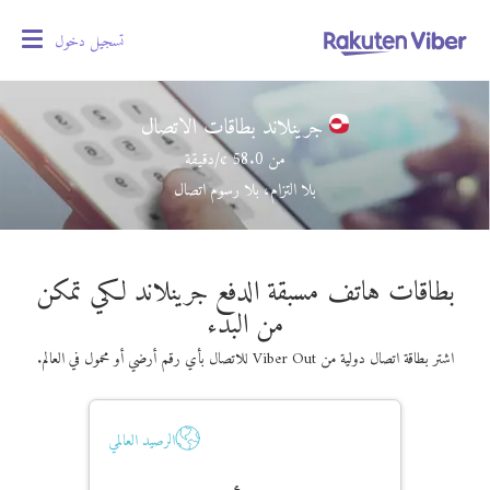
تسجيل دخول
oggle
gation
جرينلاند بطاقات الاتصال
من
58.0
¢/دقيقة
بلا التزام، بلا رسوم اتصال
بطاقات هاتف مسبقة الدفع جرينلاند لكي تمكن
من البدء
اشتر بطاقة اتصال دولية من Viber Out للاتصال بأي رقم أرضي أو محمول في العالم.
الرصيد العالمي