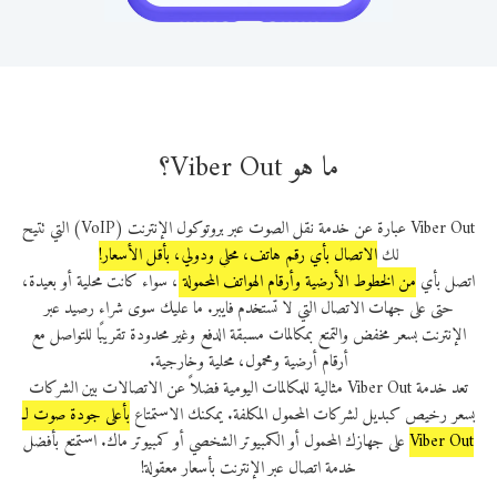
ما هو Viber Out؟
Viber Out عبارة عن خدمة نقل الصوت عبر بروتوكول الإنترنت (VoIP) التي تتيح
لك
الاتصال بأي رقم هاتف، محلي ودولي، بأقل الأسعار!
اتصل بأي
من الخطوط الأرضية وأرقام الهواتف المحمولة
، سواء كانت محلية أو بعيدة،
حتى على جهات الاتصال التي لا تستخدم فايبر. ما عليك سوى شراء رصيد عبر
الإنترنت بسعر مخفض والتمتع بمكالمات مسبقة الدفع وغير محدودة تقريبًا للتواصل مع
أرقام أرضية ومحمول، محلية وخارجية.
تعد خدمة Viber Out مثالية للمكالمات اليومية فضلاً عن الاتصالات بين الشركات
بسعر رخيص كبديل لشركات المحمول المكلفة. يمكنك الاستمتاع
بأعلى جودة صوت لـ
Viber Out‎
‎‎ على جهازك المحمول أو الكمبيوتر الشخصي أو كمبيوتر ماك. استمتع بأفضل
خدمة اتصال عبر الإنترنت بأسعار معقولة!