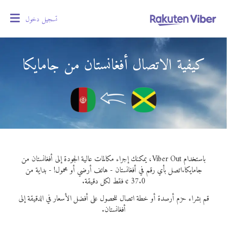
تسجيل دخول
oggle
gation
كيفية الاتصال أفغانستان من جامايكا
باستخدام Viber Out، يمكنك إجراء مكالمات عالية الجودة إلى أفغانستان من
جامايكا.
اتصل بأي رقم في أفغانستان - هاتف أرضي أو محمول! - بداية من
37.0 ¢ فقط لكل دقيقة.
قم بشراء حزم أرصدة أو خطة اتصال للحصول على أفضل الأسعار في الدقيقة إلى
أفغانستان.