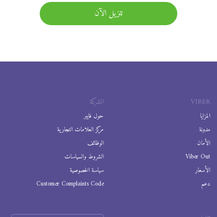
تنزيل الآن
VIBER
الشركة
المزايا
حول فايبر
مدونة
مركز العلامات التجارية
الأمان
الوظائف
Viber Out
الشروط والسياسات
الأسعار
سياسة الخصوصية
دعم
Customer Complaints Code