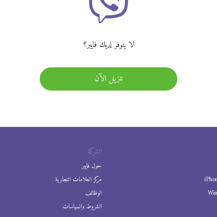
لا يتوفر لديك فايبر؟
تنزيل الآن
الشركة
حول فايبر
iPho
مركز العلامات التجارية
Wi
الوظائف
الشروط والسياسات