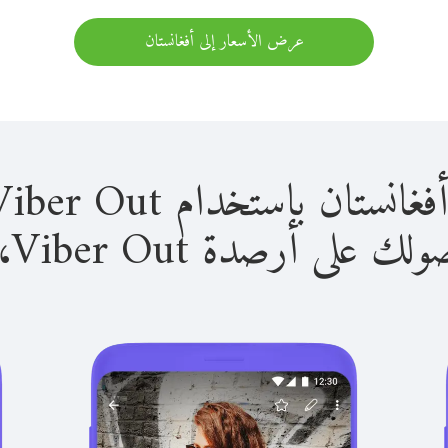
عرض الأسعار إلى أفغانستان
 باستخدام Viber Out سهل للغاية.
لى أرصدة Viber Out، يمكنك: