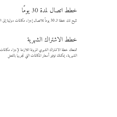
خطط اتصال لمدة 30 يومًا
تتيح لك خطة الـ 30 يوماً للاتصال إجراء مكالمات دولية إلى الوجهة التي تختارها لمدة 30 يوماً بأسعار فايبر المنخفضة.
خطط الاشتراك الشهرية
تمنحك خطة الاشتراك الشهري المرونة اللازمة لإجراء مكالم
الشهرية، يمكنك توفير أسعار المكالمات التي تجريها بالفعل