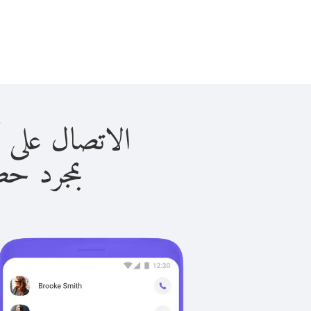
الاتصال على أفغانستان
بمجرد حصولك ع