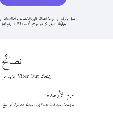
اتصل بالرقم من لوحة اتصال فايبر.
للاتصال بـ أفغانستان 
هيلينا، اتصل كما هو موضح أدناه:
+
+
93
الرقم المحلي
نصائح 
يمنحك Viber Out المزيد من وقت المكالمة مقابل تكلفة أقل من المال. اختر من أحد خيارات الاتصال المرنة ذات السعر المنخفض:
حزم الأرصدة
تتم إضافة رصيد Viber Out إلى رصيدك عند شراء أي مبلغ. باستخدام رصيدك، يمكنك إجراء مكالمات إلى أي رقم في العالم بأسعار فايبر المنخفضة.