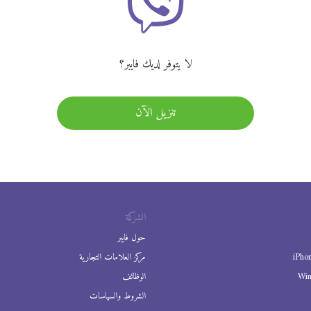
لا يتوفر لديك فايبر؟
تنزيل الآن
الشركة
حول فايبر
iPho
مركز العلامات التجارية
Wi
الوظائف
الشروط والسياسات