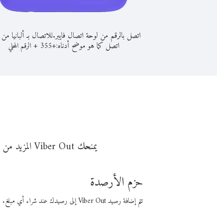
اتصل بالرقم من لوحة اتصال فايبر.
للاتصال بـ ألبانيا من ب
اتصل كما هو موضح أدناه:
+
+
355
الرقم المحلي
يمنحك Viber Out المزيد من وقت المكالمة مقابل تكلفة أقل من المال. اختر من أحد خيارات الاتصال المرنة ذات السعر المنخفض:
حزم الأرصدة
تتم إضافة رصيد Viber Out إلى رصيدك عند شراء أي مبلغ. باستخدام رصيدك، يمكنك إجراء مكالمات إلى أي رقم في العالم بأسعار فايبر المنخفضة.