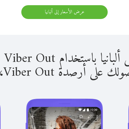
عرض الأسعار إلى ألبانيا
باستخدام Viber Out سهل للغاية.
لى أرصدة Viber Out، يمكنك: