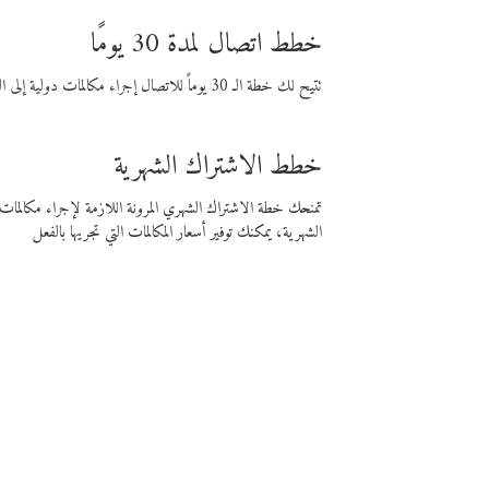
خطط اتصال لمدة 30 يومًا
تتيح لك خطة الـ 30 يوماً للاتصال إجراء مكالمات دولية إلى الوجهة التي تختارها لمدة 30 يوماً بأسعار فايبر المنخفضة.
خطط الاشتراك الشهرية
تمنحك خطة الاشتراك الشهري المرونة اللازمة لإجراء مكالم
الشهرية، يمكنك توفير أسعار المكالمات التي تجريها بالفعل