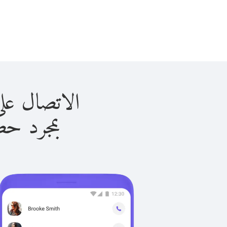
الاتصال على ألبانيا 
بمجرد حصولك ع