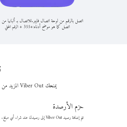
اتصل بالرقم من لوحة اتصال فايبر.
للاتصال بـ ألبانيا من ب
اتصل كما هو موضح أدناه:
+
+
355
الرقم المحلي
ن
يمنحك Viber Out المزيد من وقت المكالمة مقابل تكلفة أقل من المال. اختر من أحد خيارات الاتصال المرنة ذات السعر المنخفض:
حزم الأرصدة
تتم إضافة رصيد Viber Out إلى رصيدك عند شراء أي مبلغ. باستخدام رصيدك، يمكنك إجراء مكالمات إلى أي رقم في العالم بأسعار فايبر المنخفضة.