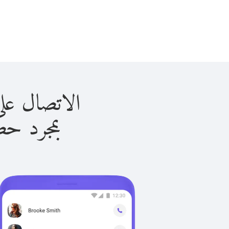
الاتصال على ألبانيا 
بمجرد حصولك ع