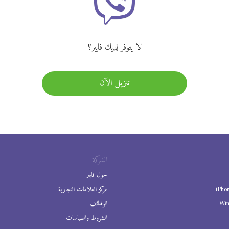
لا يتوفر لديك فايبر؟
تنزيل الآن
الشركة
حول فايبر
iPho
مركز العلامات التجارية
Wi
الوظائف
الشروط والسياسات