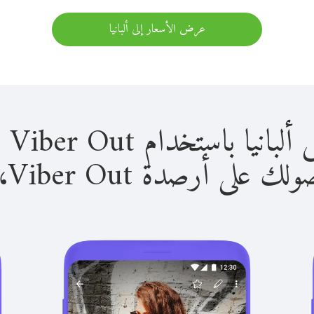
عرض الأسعار إلى ألبانيا
باستخدام Viber Out سهل للغاية.
لى أرصدة Viber Out، يمكنك: