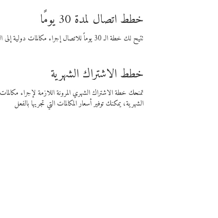
خطط اتصال لمدة 30 يومًا
تتيح لك خطة الـ 30 يوماً للاتصال إجراء مكالمات دولية إلى الوجهة التي تختارها لمدة 30 يوماً بأسعار فايبر المنخفضة.
خطط الاشتراك الشهرية
تمنحك خطة الاشتراك الشهري المرونة اللازمة لإجراء مكالم
الشهرية، يمكنك توفير أسعار المكالمات التي تجريها بالفعل