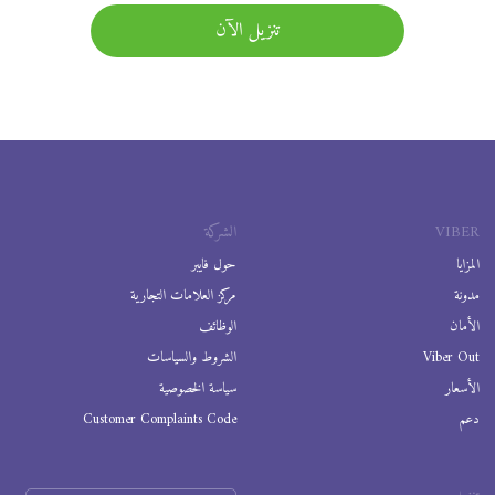
تنزيل الآن
VIBER
الشركة
المزايا
حول فايبر
مدونة
مركز العلامات التجارية
الأمان
الوظائف
Viber Out
الشروط والسياسات
الأسعار
سياسة الخصوصية
دعم
Customer Complaints Code