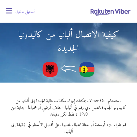
تسجيل دخول
oggle
gation
كيفية الاتصال ألبانيا من كاليدونيا
الجديدة
باستخدام Viber Out، يمكنك إجراء مكالمات عالية الجودة إلى ألبانيا من
كاليدونيا الجديدة.
اتصل بأي رقم في ألبانيا - هاتف أرضي أو محمول! - بداية من
19.0 ¢ فقط لكل دقيقة.
قم بشراء حزم أرصدة أو خطة اتصال للحصول على أفضل الأسعار في الدقيقة إلى
ألبانيا.