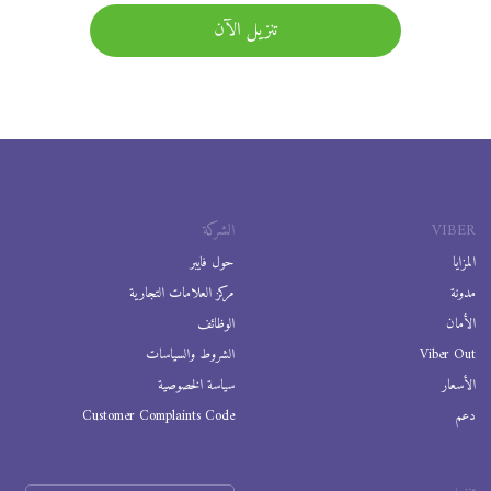
تنزيل الآن
VIBER
الشركة
المزايا
حول فايبر
مدونة
مركز العلامات التجارية
الأمان
الوظائف
Viber Out
الشروط والسياسات
الأسعار
سياسة الخصوصية
دعم
Customer Complaints Code