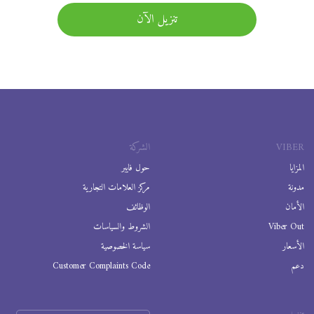
تنزيل الآن
VIBER
الشركة
المزايا
حول فايبر
مدونة
مركز العلامات التجارية
الأمان
الوظائف
Viber Out
الشروط والسياسات
الأسعار
سياسة الخصوصية
دعم
Customer Complaints Code