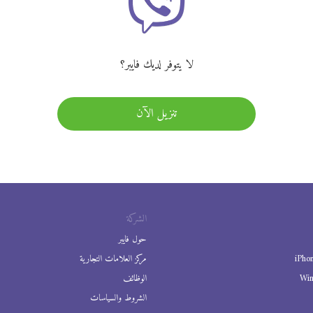
لا يتوفر لديك فايبر؟
تنزيل الآن
الشركة
حول فايبر
iPho
مركز العلامات التجارية
Wi
الوظائف
الشروط والسياسات