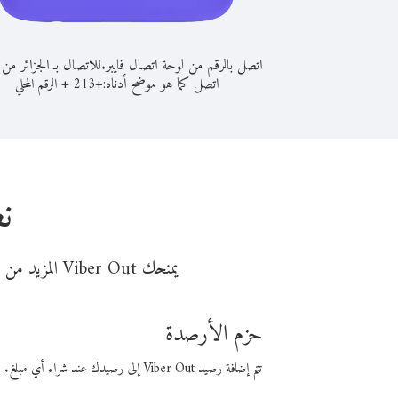
اتصل بالرقم من لوحة اتصال فايبر.
للاتصال بـ الجزائر من
اتصل كما هو موضح أدناه:
+
+
213
الرقم المحلي
ن
يمنحك Viber Out المزيد من وقت المكالمة مقابل تكلفة أقل من المال. اختر من أحد خيارات الاتصال المرنة ذات السعر المنخفض:
حزم الأرصدة
تتم إضافة رصيد Viber Out إلى رصيدك عند شراء أي مبلغ. باستخدام رصيدك، يمكنك إجراء مكالمات إلى أي رقم في العالم بأسعار فايبر المنخفضة.