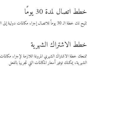
خطط اتصال لمدة 30 يومًا
تتيح لك خطة الـ 30 يوماً للاتصال إجراء مكالمات دولية إلى الوجهة التي تختارها لمدة 30 يوماً بأسعار فايبر المنخفضة.
خطط الاشتراك الشهرية
تمنحك خطة الاشتراك الشهري المرونة اللازمة لإجراء مكالم
الشهرية، يمكنك توفير أسعار المكالمات التي تجريها بالفعل