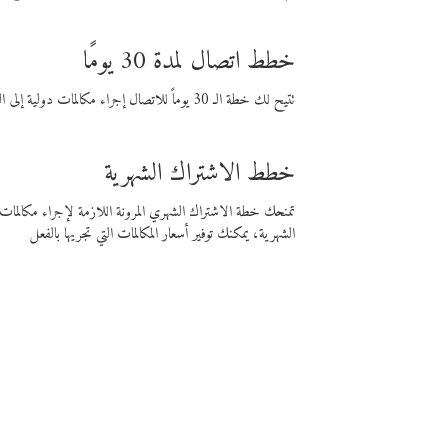
خطط اتصال لمدة 30 يومًا
تتيح لك خطة الـ 30 يوماً للاتصال إجراء مكالمات دولية إلى الوجهة التي تختارها لمدة 30 يوماً بأسعار فايبر المنخفضة.
خطط الاشتراك الشهرية
تمنحك خطة الاشتراك الشهري المرونة اللازمة لإجراء مكالم
الشهرية، يمكنك توفير أسعار المكالمات التي تجريها بالفعل