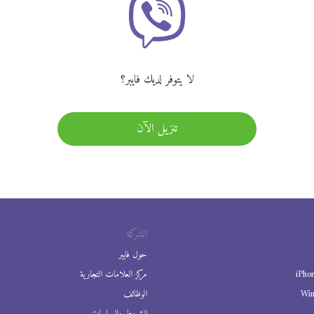
لا يتوفر لديك فايبر؟
تنزيل الآن
الشركة
حول فايبر
iPho
مركز العلامات التجارية
Wi
الوظائف
الشروط والسياسات