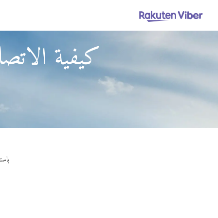
كيفية الاتص
باستخدام Viber Out، يمكنك إجراء مكا