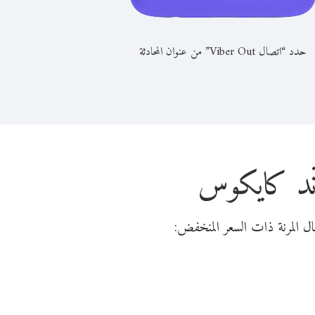
حدد “اتصال Viber Out” من عنوان المحادثة
آند كايكوس