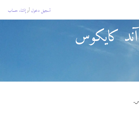
تسجيل دخول
أو
إنشاء حساب
آند كايكوس