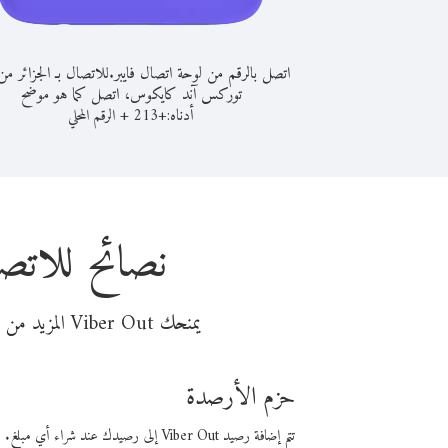
اتصل بالرقم من لوحة اتصال فايبر.
للاتصال بـ الجزائر م
توركس آند كايكوس، اتصل كما هو موضح
أدناه:
+
+
213
الرقم المحلي
نصائح للاتص
يمنحك Viber Out المزيد من وقت المكالمة مقابل تكلفة أقل من المال. اختر من أحد خيارات الاتصال المرنة ذات السعر المنخفض:
حزم الأرصدة
تتم إضافة رصيد Viber Out إلى رصيدك عند شراء أي مبلغ. باستخدام رصيدك، يمكنك إجراء مكالمات إلى أي رقم في العالم بأسعار فايبر المنخفضة.