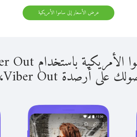
عرض الأسعار إلى ساموا الأمريكية
ية باستخدام Viber Out سهل للغاية.
لى أرصدة Viber Out، يمكنك: