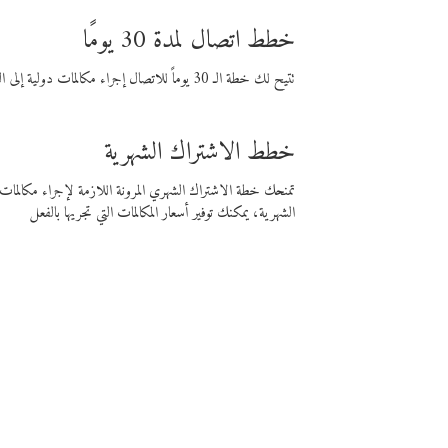
خطط اتصال لمدة 30 يومًا
تتيح لك خطة الـ 30 يوماً للاتصال إجراء مكالمات دولية إلى الوجهة التي تختارها لمدة 30 يوماً بأسعار فايبر المنخفضة.
خطط الاشتراك الشهرية
تمنحك خطة الاشتراك الشهري المرونة اللازمة لإجراء مكالم
الشهرية، يمكنك توفير أسعار المكالمات التي تجريها بالفعل