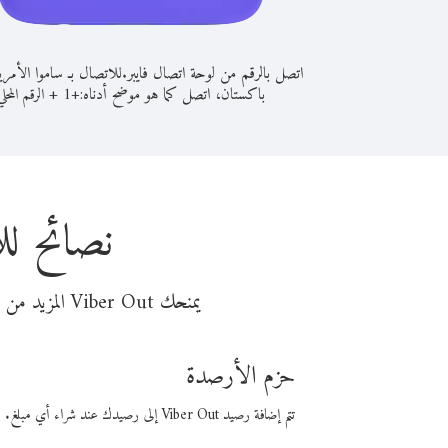
اتصل بالرقم من لوحة اتصال فايبر.
للاتصال بـ ساموا الأمر
باكستان، اتصل كما هو موضح أدناه:
+
+
1
الرقم المحلي
نصائح لل
يمنحك Viber Out المزيد من وقت المكالمة مقابل تكلفة أقل من المال. اختر من أحد خيارات الاتصال المرنة ذات السعر المنخفض:
حزم الأرصدة
تتم إضافة رصيد Viber Out إلى رصيدك عند شراء أي مبلغ. باستخدام رصيدك، يمكنك إجراء مكالمات إلى أي رقم في العالم بأسعار فايبر المنخفضة.