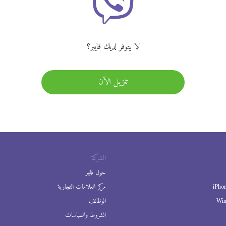
لا يتوفر لديك فايبر؟
تنزيل الآن
الشركة
حول فايبر
iPho
مركز العلامات التجارية
Wi
الوظائف
الشروط والسياسات