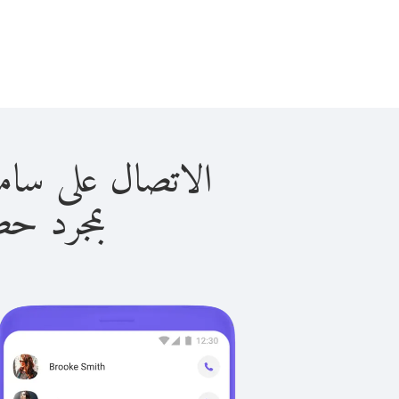
الاتصال على ساموا الأمريك
بمجرد حصولك ع