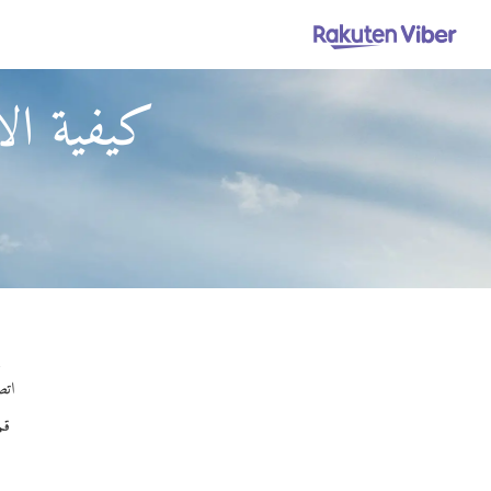
كيفية ال
با
اتصل
قم