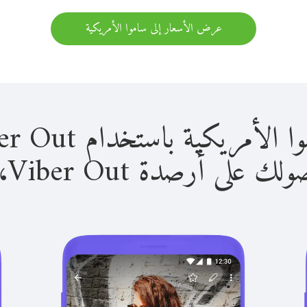
عرض الأسعار إلى ساموا الأمريكية
ية باستخدام Viber Out سهل للغاية.
لى أرصدة Viber Out، يمكنك: