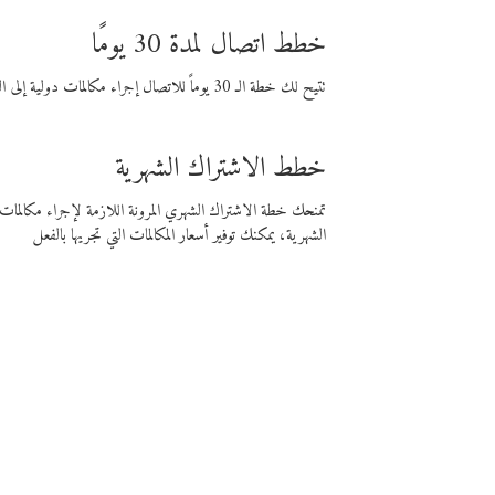
خطط اتصال لمدة 30 يومًا
تتيح لك خطة الـ 30 يوماً للاتصال إجراء مكالمات دولية إلى الوجهة التي تختارها لمدة 30 يوماً بأسعار فايبر المنخفضة.
خطط الاشتراك الشهرية
تمنحك خطة الاشتراك الشهري المرونة اللازمة لإجراء مكالم
الشهرية، يمكنك توفير أسعار المكالمات التي تجريها بالفعل