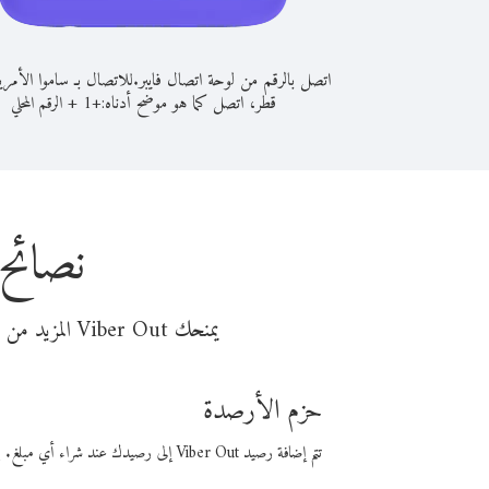
اتصل بالرقم من لوحة اتصال فايبر.
للاتصال بـ ساموا الأمر
قطر، اتصل كما هو موضح أدناه:
+
+
1
الرقم المحلي
نصائح 
يمنحك Viber Out المزيد من وقت المكالمة مقابل تكلفة أقل من المال. اختر من أحد خيارات الاتصال المرنة ذات السعر المنخفض:
حزم الأرصدة
تتم إضافة رصيد Viber Out إلى رصيدك عند شراء أي مبلغ. باستخدام رصيدك، يمكنك إجراء مكالمات إلى أي رقم في العالم بأسعار فايبر المنخفضة.