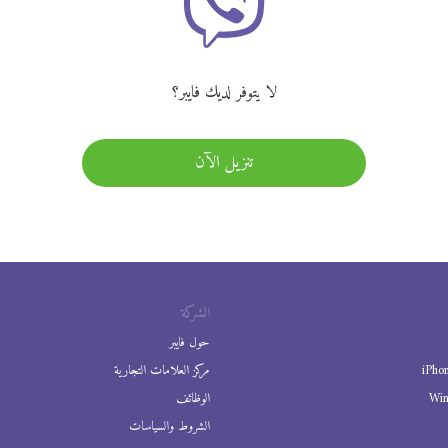
لا يتوفر لديك فايبر؟
تنزيل الآن
الشركة
حول فايبر
iPho
مركز العلامات التجارية
Wi
الوظائف
الشروط والسياسات