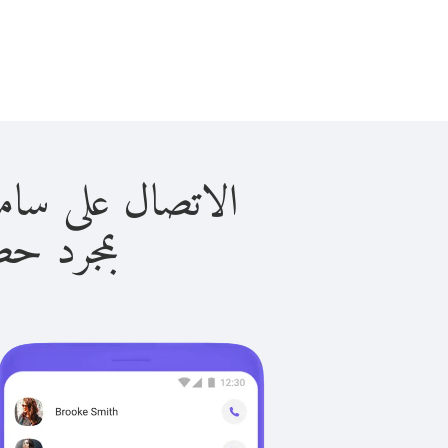
الاتصال على ساموا الأمريك
بمجرد حصولك ع