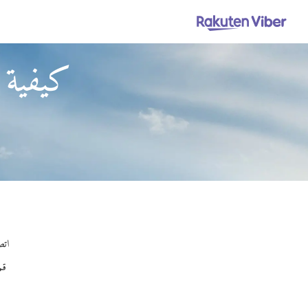
كيفية 
اتصل
قم