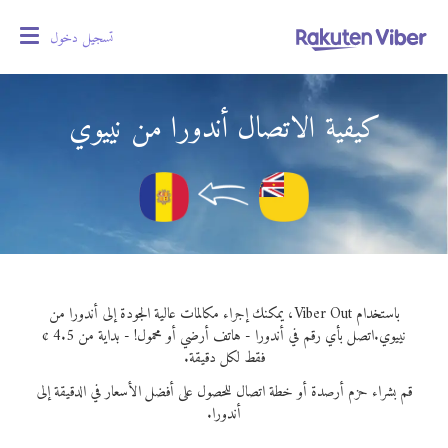
تسجيل دخول
oggle
gation
كيفية الاتصال أندورا من نييوي
باستخدام Viber Out، يمكنك إجراء مكالمات عالية الجودة إلى أندورا من
نييوي.
اتصل بأي رقم في أندورا - هاتف أرضي أو محمول! - بداية من 4.5 ¢
فقط لكل دقيقة.
قم بشراء حزم أرصدة أو خطة اتصال للحصول على أفضل الأسعار في الدقيقة إلى
أندورا.