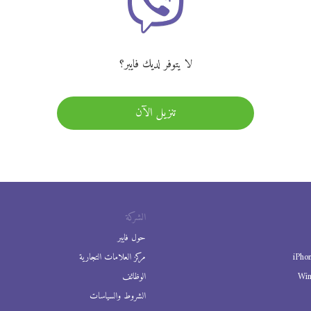
لا يتوفر لديك فايبر؟
تنزيل الآن
الشركة
حول فايبر
iPho
مركز العلامات التجارية
Wi
الوظائف
الشروط والسياسات