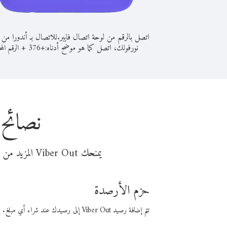
اتصل بالرقم من لوحة اتصال فايبر.
للاتصال بـ أندورا من 
نورفولك، اتصل كما هو موضح أدناه:
+
+
376
الرقم المح
نصائح 
يمنحك Viber Out المزيد من وقت المكالمة مقابل تكلفة أقل من المال. اختر من أحد خيارات الاتصال المرنة ذات السعر المنخفض:
حزم الأرصدة
تتم إضافة رصيد Viber Out إلى رصيدك عند شراء أي مبلغ. باستخدام رصيدك، يمكنك إجراء مكالمات إلى أي رقم في العالم بأسعار فايبر المنخفضة.