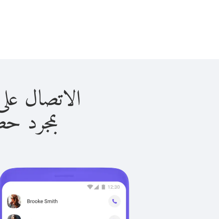
الاتصال على أندورا 
بمجرد حصولك ع