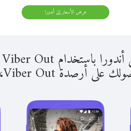
عرض الأسعار إلى أندورا
باستخدام Viber Out سهل للغاية.
لى أرصدة Viber Out، يمكنك: