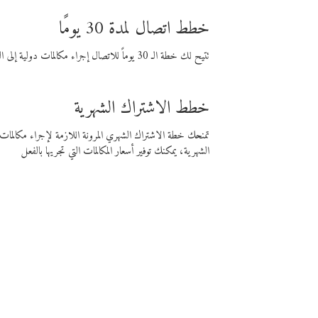
خطط اتصال لمدة 30 يومًا
تتيح لك خطة الـ 30 يوماً للاتصال إجراء مكالمات دولية إلى الوجهة التي تختارها لمدة 30 يوماً بأسعار فايبر المنخفضة.
خطط الاشتراك الشهرية
تمنحك خطة الاشتراك الشهري المرونة اللازمة لإجراء مكالم
الشهرية، يمكنك توفير أسعار المكالمات التي تجريها بالفعل