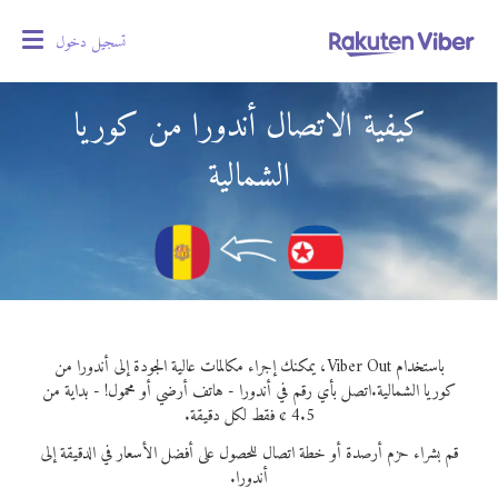
تسجيل دخول
oggle
gation
كيفية الاتصال أندورا من كوريا
الشمالية
باستخدام Viber Out، يمكنك إجراء مكالمات عالية الجودة إلى أندورا من
كوريا الشمالية.
اتصل بأي رقم في أندورا - هاتف أرضي أو محمول! - بداية من
4.5 ¢ فقط لكل دقيقة.
قم بشراء حزم أرصدة أو خطة اتصال للحصول على أفضل الأسعار في الدقيقة إلى
أندورا.