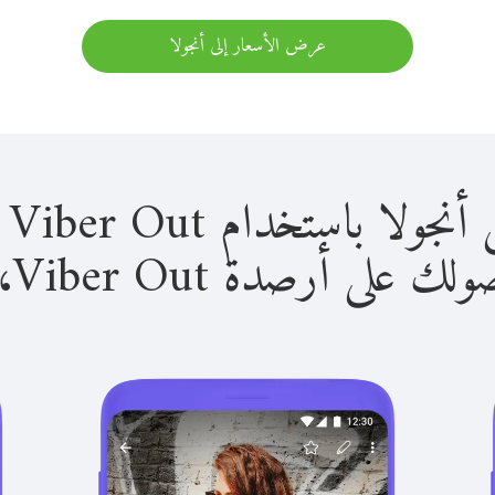
عرض الأسعار إلى أنجولا
باستخدام Viber Out سهل للغاية.
لى أرصدة Viber Out، يمكنك: