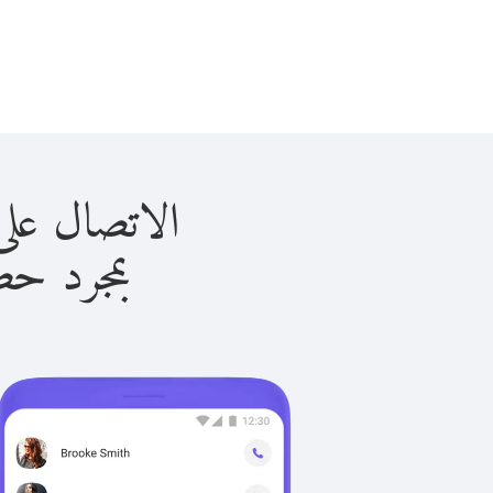
الاتصال على أنجولا 
بمجرد حصولك ع