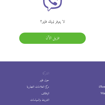
لا يتوفر لديك فايبر؟
تنزيل الآن
الشركة
حول فايبر
iPho
مركز العلامات التجارية
Wi
الوظائف
الشروط والسياسات