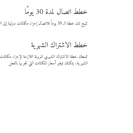
خطط اتصال لمدة 30 يومًا
تتيح لك خطة الـ 30 يوماً للاتصال إجراء مكالمات دولية إلى الوجهة التي تختارها لمدة 30 يوماً بأسعار فايبر المنخفضة.
خطط الاشتراك الشهرية
تمنحك خطة الاشتراك الشهري المرونة اللازمة لإجراء مكالم
الشهرية، يمكنك توفير أسعار المكالمات التي تجريها بالفعل