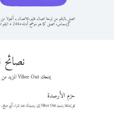
اتصل بالرقم من لوحة اتصال فايبر.
للاتصال بـ أنجولا من 
كريسماس، اتصل كما هو موضح أدناه:
+
+
244
الرقم الم
نصائح ل
يمنحك Viber Out المزيد من وقت المكالمة مقابل تكلفة أقل من المال. اختر من أحد خيارات الاتصال المرنة ذات السعر المنخفض:
حزم الأرصدة
تتم إضافة رصيد Viber Out إلى رصيدك عند شراء أي مبلغ. باستخدام رصيدك، يمكنك إجراء مكالمات إلى أي رقم في العالم بأسعار فايبر المنخفضة.