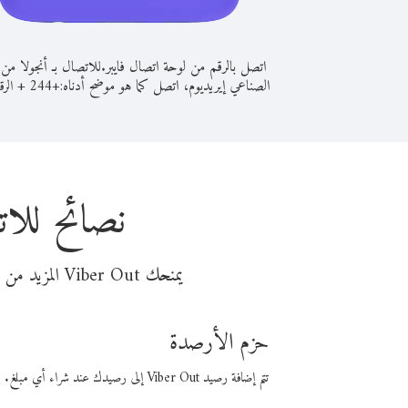
اتصل بالرقم من لوحة اتصال فايبر.
للاتصال بـ أنجولا من 
الصناعي إيريديوم، اتصل كما هو موضح أدناه:
+
+
244
الرق
نصائح للات
يمنحك Viber Out المزيد من وقت المكالمة مقابل تكلفة أقل من المال. اختر من أحد خيارات الاتصال المرنة ذات السعر المنخفض:
حزم الأرصدة
تتم إضافة رصيد Viber Out إلى رصيدك عند شراء أي مبلغ. باستخدام رصيدك، يمكنك إجراء مكالمات إلى أي رقم في العالم بأسعار فايبر المنخفضة.