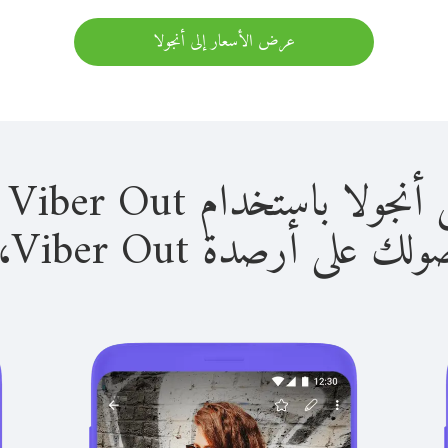
عرض الأسعار إلى أنجولا
باستخدام Viber Out سهل للغاية.
لى أرصدة Viber Out، يمكنك: