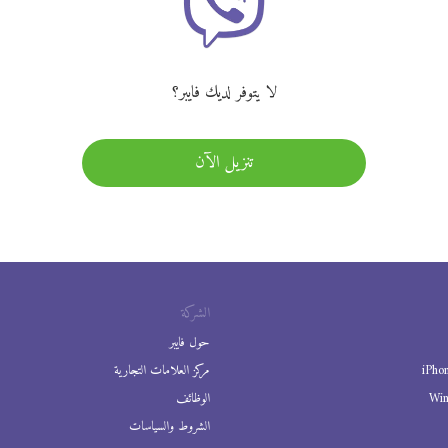
لا يتوفر لديك فايبر؟
تنزيل الآن
الشركة
حول فايبر
iPho
مركز العلامات التجارية
Wi
الوظائف
الشروط والسياسات