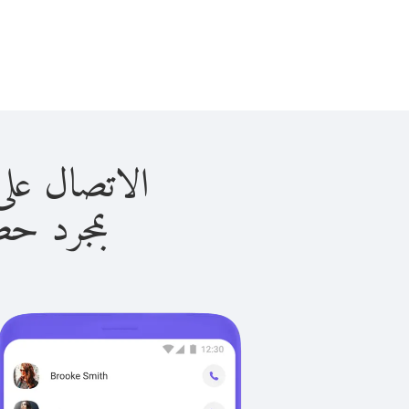
الاتصال على أنجولا 
بمجرد حصولك ع