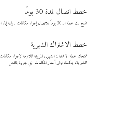
خطط اتصال لمدة 30 يومًا
تتيح لك خطة الـ 30 يوماً للاتصال إجراء مكالمات دولية إلى الوجهة التي تختارها لمدة 30 يوماً بأسعار فايبر المنخفضة.
خطط الاشتراك الشهرية
تمنحك خطة الاشتراك الشهري المرونة اللازمة لإجراء مكالم
الشهرية، يمكنك توفير أسعار المكالمات التي تجريها بالفعل