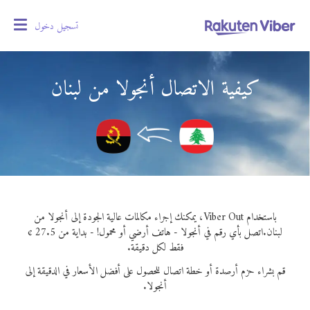
تسجيل دخول
oggle
gation
كيفية الاتصال أنجولا من لبنان
باستخدام Viber Out، يمكنك إجراء مكالمات عالية الجودة إلى أنجولا من
لبنان.
اتصل بأي رقم في أنجولا - هاتف أرضي أو محمول! - بداية من 27.5 ¢
فقط لكل دقيقة.
قم بشراء حزم أرصدة أو خطة اتصال للحصول على أفضل الأسعار في الدقيقة إلى
أنجولا.