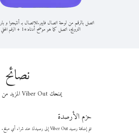
اتصل بالرقم من لوحة اتصال فايبر.
للاتصال بـ أنتيجوا و بار
النرويج، اتصل كما هو موضح أدناه:
+
+
1
الرقم المحلي
نصائح ل
يمنحك Viber Out المزيد من وقت المكالمة مقابل تكلفة أقل من المال. اختر من أحد خيارات الاتصال المرنة ذات السعر المنخفض:
حزم الأرصدة
تتم إضافة رصيد Viber Out إلى رصيدك عند شراء أي مبلغ. باستخدام رصيدك، يمكنك إجراء مكالمات إلى أي رقم في العالم بأسعار فايبر المنخفضة.