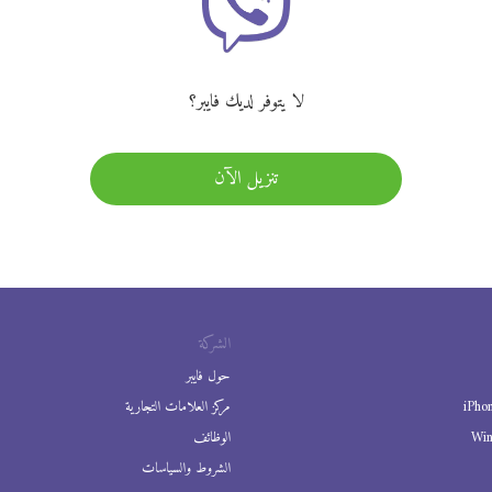
لا يتوفر لديك فايبر؟
تنزيل الآن
الشركة
حول فايبر
iPho
مركز العلامات التجارية
Wi
الوظائف
الشروط والسياسات