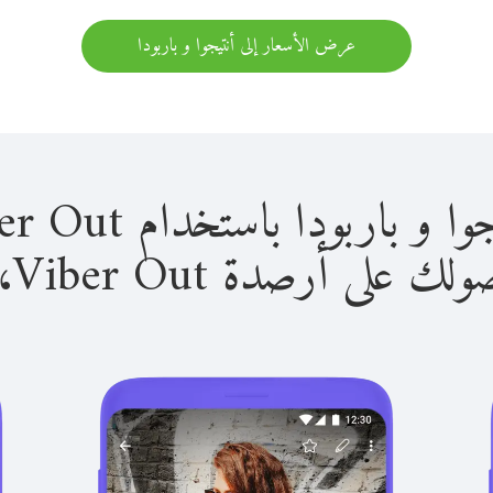
عرض الأسعار إلى أنتيجوا و باربودا
بودا باستخدام Viber Out سهل للغاية.
لى أرصدة Viber Out، يمكنك: