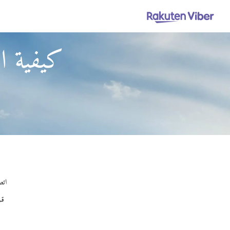
كيفية ال
اتصل
قم