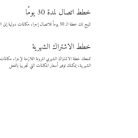
خطط اتصال لمدة 30 يومًا
تتيح لك خطة الـ 30 يوماً للاتصال إجراء مكالمات دولية إلى الوجهة التي تختارها لمدة 30 يوماً بأسعار فايبر المنخفضة.
خطط الاشتراك الشهرية
تمنحك خطة الاشتراك الشهري المرونة اللازمة لإجراء مكالم
الشهرية، يمكنك توفير أسعار المكالمات التي تجريها بالفعل