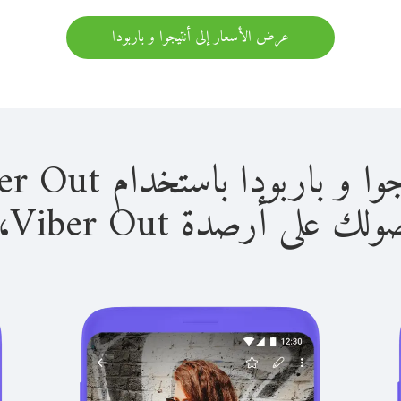
عرض الأسعار إلى أنتيجوا و باربودا
بودا باستخدام Viber Out سهل للغاية.
لى أرصدة Viber Out، يمكنك: