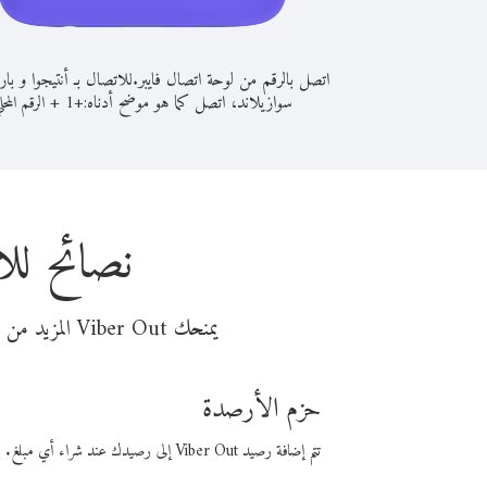
اتصل بالرقم من لوحة اتصال فايبر.
للاتصال بـ أنتيجوا و بار
سوازيلاند، اتصل كما هو موضح أدناه:
+
+
1
الرقم المحل
نصائح للا
يمنحك Viber Out المزيد من وقت المكالمة مقابل تكلفة أقل من المال. اختر من أحد خيارات الاتصال المرنة ذات السعر المنخفض:
حزم الأرصدة
تتم إضافة رصيد Viber Out إلى رصيدك عند شراء أي مبلغ. باستخدام رصيدك، يمكنك إجراء مكالمات إلى أي رقم في العالم بأسعار فايبر المنخفضة.