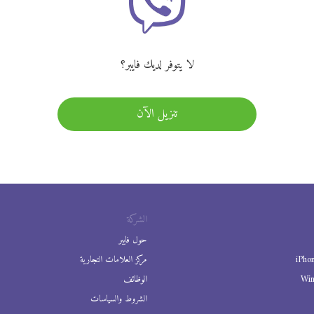
لا يتوفر لديك فايبر؟
تنزيل الآن
الشركة
حول فايبر
iPho
مركز العلامات التجارية
Wi
الوظائف
الشروط والسياسات