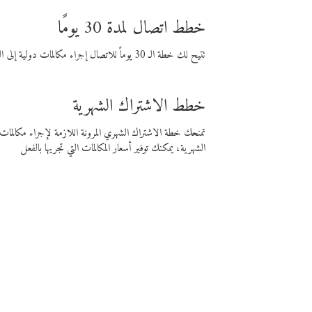
خطط اتصال لمدة 30 يومًا
تتيح لك خطة الـ 30 يوماً للاتصال إجراء مكالمات دولية إلى الوجهة التي تختارها لمدة 30 يوماً بأسعار فايبر المنخفضة.
خطط الاشتراك الشهرية
تمنحك خطة الاشتراك الشهري المرونة اللازمة لإجراء مكالم
الشهرية، يمكنك توفير أسعار المكالمات التي تجريها بالفعل