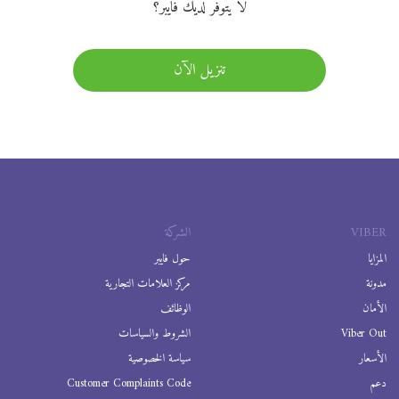
لا يتوفر لديك فايبر؟
تنزيل الآن
VIBER
الشركة
المزايا
حول فايبر
مدونة
مركز العلامات التجارية
الأمان
الوظائف
Viber Out
الشروط والسياسات
الأسعار
سياسة الخصوصية
دعم
Customer Complaints Code