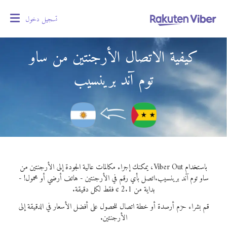
تسجيل دخول
oggle
gation
كيفية الاتصال الأرجنتين من ساو
توم آند برينسيب
باستخدام Viber Out، يمكنك إجراء مكالمات عالية الجودة إلى الأرجنتين من
ساو توم آند برينسيب.
اتصل بأي رقم في الأرجنتين - هاتف أرضي أو محمول! -
بداية من 2.1 ¢ فقط لكل دقيقة.
قم بشراء حزم أرصدة أو خطة اتصال للحصول على أفضل الأسعار في الدقيقة إلى
الأرجنتين.