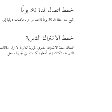
خطط اتصال لمدة 30 يومًا
تتيح لك خطة الـ 30 يوماً للاتصال إجراء مكالمات دولية إلى الوجهة التي تختارها لمدة 30 يوماً بأسعار فايبر المنخفضة.
خطط الاشتراك الشهرية
تمنحك خطة الاشتراك الشهري المرونة اللازمة لإجراء مكالم
الشهرية، يمكنك توفير أسعار المكالمات التي تجريها بالفعل