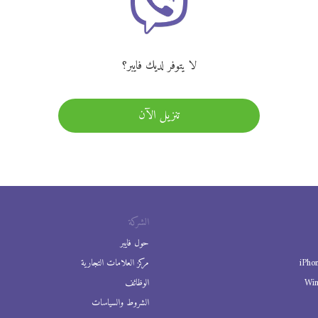
لا يتوفر لديك فايبر؟
تنزيل الآن
الشركة
حول فايبر
iPho
مركز العلامات التجارية
Wi
الوظائف
الشروط والسياسات