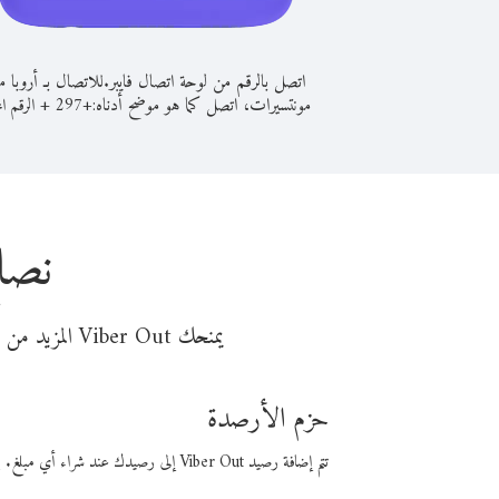
اتصل بالرقم من لوحة اتصال فايبر.
للاتصال بـ أروبا 
مونتسيرات، اتصل كما هو موضح أدناه:
+
+
297
الرقم ال
نصائ
يمنحك Viber Out المزيد من وقت المكالمة مقابل تكلفة أقل من المال. اختر من أحد خيارات الاتصال المرنة ذات السعر المنخفض:
حزم الأرصدة
تتم إضافة رصيد Viber Out إلى رصيدك عند شراء أي مبلغ. باستخدام رصيدك، يمكنك إجراء مكالمات إلى أي رقم في العالم بأسعار فايبر المنخفضة.