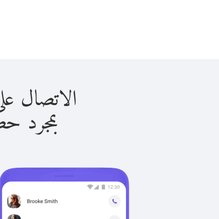
الاتصال على أروبا ب
بمجرد حصولك ع