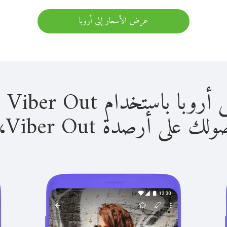
عرض الأسعار إلى أروبا
استخدام Viber Out سهل للغاية.
لى أرصدة Viber Out، يمكنك: