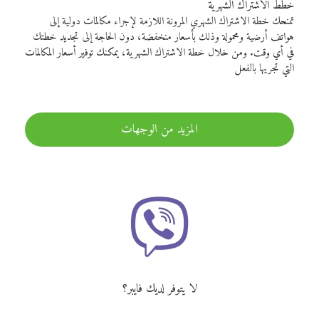
خطط الاشتراك الشهرية
تمنحك خطة الاشتراك الشهري المرونة اللازمة لإجراء مكالمات دولية إلى
هواتف أرضية ومحمولة وذلك بأسعار منخفضة، دون الحاجة إلى تجديد خطتك
في أي وقت. ومن خلال خطة الاشتراك الشهرية، يمكنك توفير أسعار المكالمات
التي تجريها بالفعل
المزيد من الوجهات
لا يتوفر لديك فايبر؟