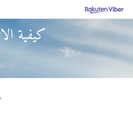
كيفية الات
باستخدام