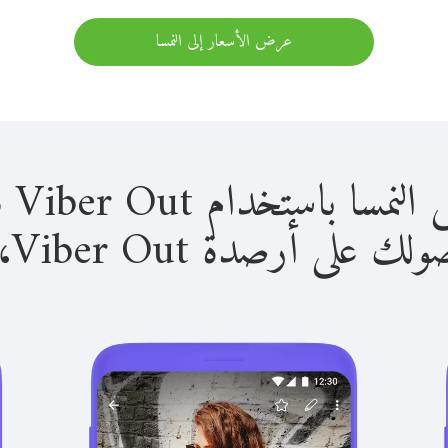
عرض الأسعار إلى النمسا
باستخدام Viber Out سهل للغاية.
لى أرصدة Viber Out، يمكنك: