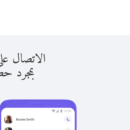
الاتصال على النمسا 
بمجرد حصولك ع