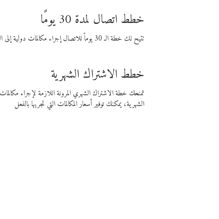
خطط اتصال لمدة 30 يومًا
تتيح لك خطة الـ 30 يوماً للاتصال إجراء مكالمات دولية إلى الوجهة التي تختارها لمدة 30 يوماً بأسعار فايبر المنخفضة.
خطط الاشتراك الشهرية
تمنحك خطة الاشتراك الشهري المرونة اللازمة لإجراء مكالم
الشهرية، يمكنك توفير أسعار المكالمات التي تجريها بالفعل