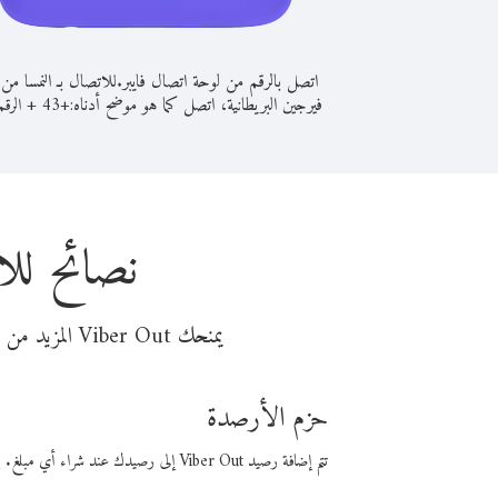
اتصل بالرقم من لوحة اتصال فايبر.
للاتصال بـ النمسا من
فيرجين البريطانية، اتصل كما هو موضح أدناه:
+
+
43
الرقم
نصائح للا
يمنحك Viber Out المزيد من وقت المكالمة مقابل تكلفة أقل من المال. اختر من أحد خيارات الاتصال المرنة ذات السعر المنخفض:
حزم الأرصدة
تتم إضافة رصيد Viber Out إلى رصيدك عند شراء أي مبلغ. باستخدام رصيدك، يمكنك إجراء مكالمات إلى أي رقم في العالم بأسعار فايبر المنخفضة.