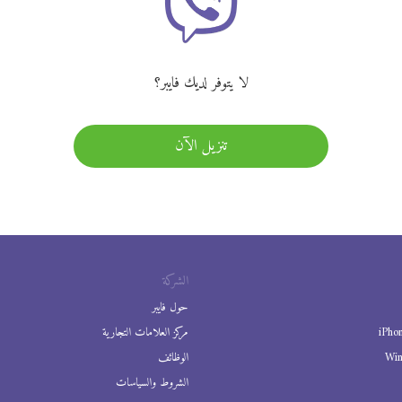
لا يتوفر لديك فايبر؟
تنزيل الآن
الشركة
حول فايبر
iPho
مركز العلامات التجارية
Wi
الوظائف
الشروط والسياسات