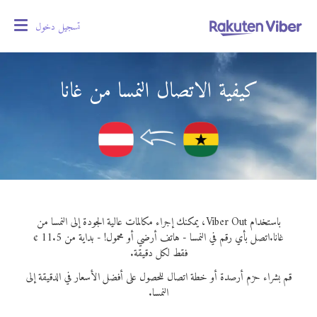
تسجيل دخول
oggle
gation
كيفية الاتصال النمسا من غانا
باستخدام Viber Out، يمكنك إجراء مكالمات عالية الجودة إلى النمسا من
غانا.
اتصل بأي رقم في النمسا - هاتف أرضي أو محمول! - بداية من 11.5 ¢
فقط لكل دقيقة.
قم بشراء حزم أرصدة أو خطة اتصال للحصول على أفضل الأسعار في الدقيقة إلى
النمسا.