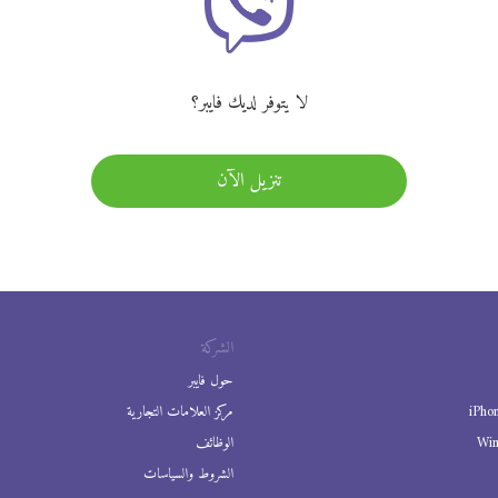
لا يتوفر لديك فايبر؟
تنزيل الآن
الشركة
حول فايبر
iPho
مركز العلامات التجارية
Wi
الوظائف
الشروط والسياسات