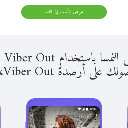
عرض الأسعار إلى النمسا
باستخدام Viber Out سهل للغاية.
لى أرصدة Viber Out، يمكنك: