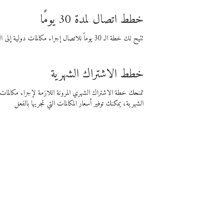
خطط اتصال لمدة 30 يومًا
تتيح لك خطة الـ 30 يوماً للاتصال إجراء مكالمات دولية إلى الوجهة التي تختارها لمدة 30 يوماً بأسعار فايبر المنخفضة.
خطط الاشتراك الشهرية
تمنحك خطة الاشتراك الشهري المرونة اللازمة لإجراء مكالم
الشهرية، يمكنك توفير أسعار المكالمات التي تجريها بالفعل