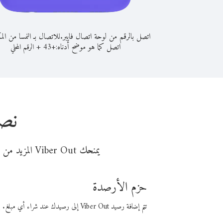
اتصل بالرقم من لوحة اتصال فايبر.
للاتصال بـ النمسا من ا
اتصل كما هو موضح أدناه:
+
+
43
الرقم المحلي
نصا
يمنحك Viber Out المزيد من وقت المكالمة مقابل تكلفة أقل من المال. اختر من أحد خيارات الاتصال المرنة ذات السعر المنخفض:
حزم الأرصدة
تتم إضافة رصيد Viber Out إلى رصيدك عند شراء أي مبلغ. باستخدام رصيدك، يمكنك إجراء مكالمات إلى أي رقم في العالم بأسعار فايبر المنخفضة.