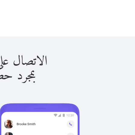
الاتصال على النمسا 
بمجرد حصولك ع