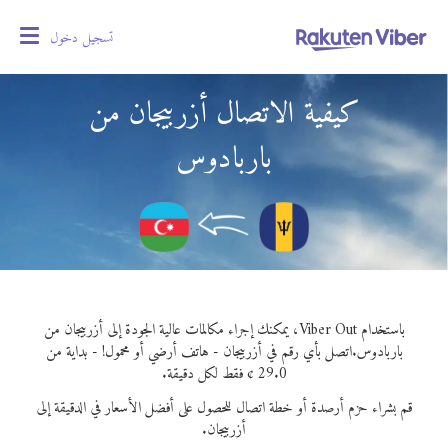
تسجيل دخول
oggle
gation
كيفية الاتصال أزربيجان من
باربادوس
باستخدام Viber Out، يمكنك إجراء مكالمات عالية الجودة إلى أزربيجان من
باربادوس.
اتصل بأي رقم في أزربيجان - هاتف أرضي أو محمول! - بداية من
29.0 ¢ فقط لكل دقيقة.
قم بشراء حزم أرصدة أو خطة اتصال للحصول على أفضل الأسعار في الدقيقة إلى
أزربيجان.