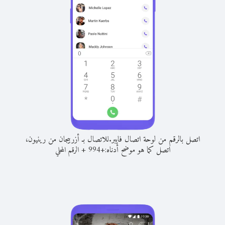
اتصل بالرقم من لوحة اتصال فايبر.
للاتصال بـ أزربيجان من رينيون،
اتصل كما هو موضح أدناه:
+
+
994
الرقم المحلي