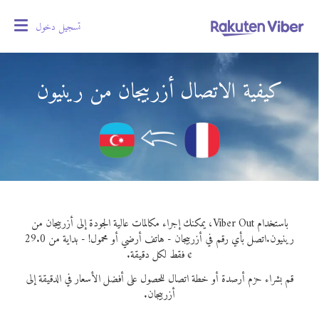
تسجيل دخول
oggle
gation
كيفية الاتصال أزربيجان من رينيون
باستخدام Viber Out، يمكنك إجراء مكالمات عالية الجودة إلى أزربيجان من
رينيون.
اتصل بأي رقم في أزربيجان - هاتف أرضي أو محمول! - بداية من 29.0
¢ فقط لكل دقيقة.
قم بشراء حزم أرصدة أو خطة اتصال للحصول على أفضل الأسعار في الدقيقة إلى
أزربيجان.