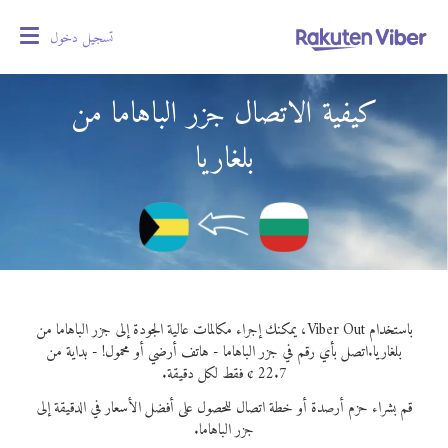
تسجيل دخول
oggle
gation
كيفية الاتصال جزر الباهاما من
بلغاريا
باستخدام Viber Out، يمكنك إجراء مكالمات عالية الجودة إلى جزر الباهاما من
بلغاريا.
اتصل بأي رقم في جزر الباهاما - هاتف أرضي أو محمول! - بداية من
22.7 ¢ فقط لكل دقيقة.
قم بشراء حزم أرصدة أو خطة اتصال للحصول على أفضل الأسعار في الدقيقة إلى
جزر الباهاما.