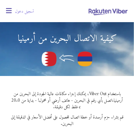
تسجيل دخول
oggle
gation
كيفية الاتصال البحرين من أرمينيا
باستخدام Viber Out، يمكنك إجراء مكالمات عالية الجودة إلى البحرين من
أرمينيا.
اتصل بأي رقم في البحرين - هاتف أرضي أو محمول! - بداية من 20.0
¢ فقط لكل دقيقة.
قم بشراء حزم أرصدة أو خطة اتصال للحصول على أفضل الأسعار في الدقيقة إلى
البحرين.