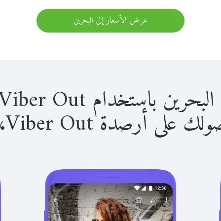
عرض الأسعار إلى البحرين
باستخدام Viber Out سهل للغاية.
لى أرصدة Viber Out، يمكنك: