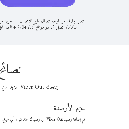
اتصل بالرقم من لوحة اتصال فايبر.
للاتصال بـ البحرين م
الباهاما، اتصل كما هو موضح أدناه:
+
+
973
الرقم المحل
نصائح
يمنحك Viber Out المزيد من وقت المكالمة مقابل تكلفة أقل من المال. اختر من أحد خيارات الاتصال المرنة ذات السعر المنخفض:
حزم الأرصدة
تتم إضافة رصيد Viber Out إلى رصيدك عند شراء أي مبلغ. باستخدام رصيدك، يمكنك إجراء مكالمات إلى أي رقم في العالم بأسعار فايبر المنخفضة.