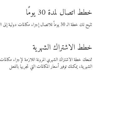
خطط اتصال لمدة 30 يومًا
تتيح لك خطة الـ 30 يوماً للاتصال إجراء مكالمات دولية إلى الوجهة التي تختارها لمدة 30 يوماً بأسعار فايبر المنخفضة.
خطط الاشتراك الشهرية
تمنحك خطة الاشتراك الشهري المرونة اللازمة لإجراء مكالم
الشهرية، يمكنك توفير أسعار المكالمات التي تجريها بالفعل