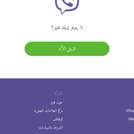
لا يتوفر لديك فايبر؟
تنزيل الآن
الشركة
حول فايبر
iPho
مركز العلامات التجارية
Wi
الوظائف
الشروط والسياسات