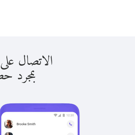
الاتصال على البحرين 
بمجرد حصولك ع