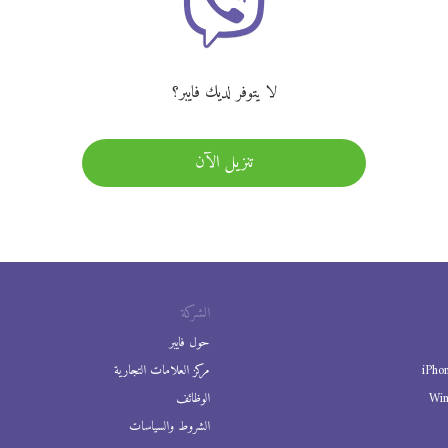
لا يتوفر لديك فايبر؟
تنزيل الآن
الشركة
حول فايبر
iPho
مركز العلامات التجارية
Wi
الوظائف
الشروط والسياسات