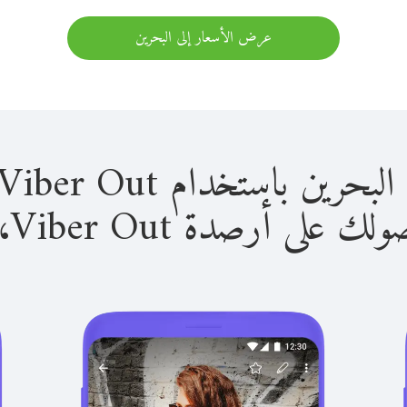
عرض الأسعار إلى البحرين
باستخدام Viber Out سهل للغاية.
لى أرصدة Viber Out، يمكنك: