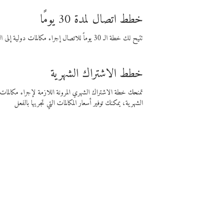
خطط اتصال لمدة 30 يومًا
تتيح لك خطة الـ 30 يوماً للاتصال إجراء مكالمات دولية إلى الوجهة التي تختارها لمدة 30 يوماً بأسعار فايبر المنخفضة.
خطط الاشتراك الشهرية
تمنحك خطة الاشتراك الشهري المرونة اللازمة لإجراء مكالم
الشهرية، يمكنك توفير أسعار المكالمات التي تجريها بالفعل