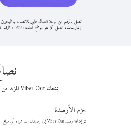
اتصل بالرقم من لوحة اتصال فايبر.
للاتصال بـ البحرين
إنمارسات، اتصل كما هو موضح أدناه:
+
+
973
الرقم الم
نصائ
يمنحك Viber Out المزيد من وقت المكالمة مقابل تكلفة أقل من المال. اختر من أحد خيارات الاتصال المرنة ذات السعر المنخفض:
حزم الأرصدة
تتم إضافة رصيد Viber Out إلى رصيدك عند شراء أي مبلغ. باستخدام رصيدك، يمكنك إجراء مكالمات إلى أي رقم في العالم بأسعار فايبر المنخفضة.