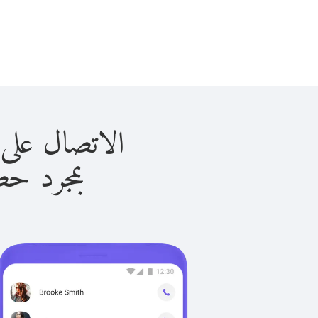
الاتصال على البحرين 
بمجرد حصولك ع