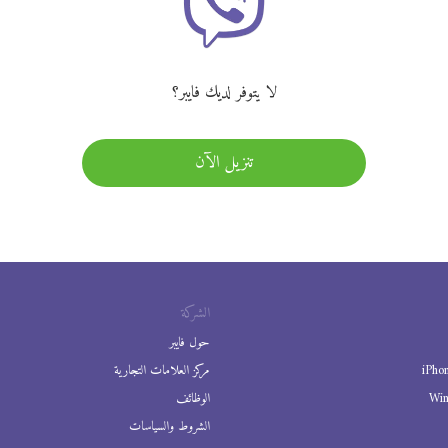
لا يتوفر لديك فايبر؟
تنزيل الآن
الشركة
حول فايبر
iPho
مركز العلامات التجارية
Wi
الوظائف
الشروط والسياسات