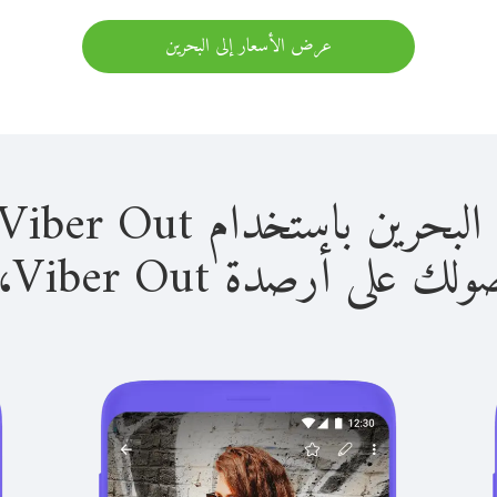
عرض الأسعار إلى البحرين
باستخدام Viber Out سهل للغاية.
لى أرصدة Viber Out، يمكنك: