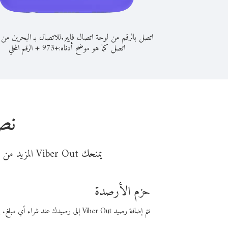
اتصل بالرقم من لوحة اتصال فايبر.
للاتصال بـ البحرين من ا
اتصل كما هو موضح أدناه:
+
+
973
الرقم المحلي
نصا
يمنحك Viber Out المزيد من وقت المكالمة مقابل تكلفة أقل من المال. اختر من أحد خيارات الاتصال المرنة ذات السعر المنخفض:
حزم الأرصدة
تتم إضافة رصيد Viber Out إلى رصيدك عند شراء أي مبلغ. باستخدام رصيدك، يمكنك إجراء مكالمات إلى أي رقم في العالم بأسعار فايبر المنخفضة.