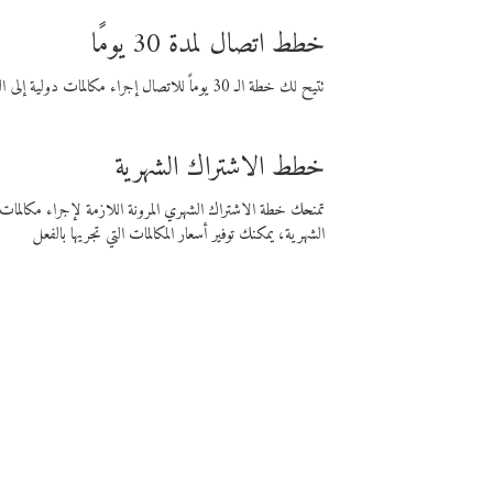
خطط اتصال لمدة 30 يومًا
تتيح لك خطة الـ 30 يوماً للاتصال إجراء مكالمات دولية إلى الوجهة التي تختارها لمدة 30 يوماً بأسعار فايبر المنخفضة.
خطط الاشتراك الشهرية
تمنحك خطة الاشتراك الشهري المرونة اللازمة لإجراء مكالم
الشهرية، يمكنك توفير أسعار المكالمات التي تجريها بالفعل