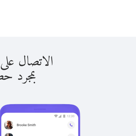
الاتصال على البحرين 
بمجرد حصولك ع