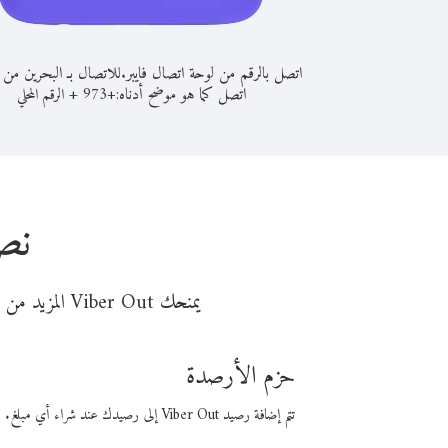
اتصل بالرقم من لوحة اتصال فايبر.
للاتصال بـ البحرين من 
اتصل كما هو موضح أدناه:
+
+
973
الرقم المحلي
نصا
يمنحك Viber Out المزيد من وقت المكالمة مقابل تكلفة أقل من المال. اختر من أحد خيارات الاتصال المرنة ذات السعر المنخفض:
حزم الأرصدة
تتم إضافة رصيد Viber Out إلى رصيدك عند شراء أي مبلغ. باستخدام رصيدك، يمكنك إجراء مكالمات إلى أي رقم في العالم بأسعار فايبر المنخفضة.