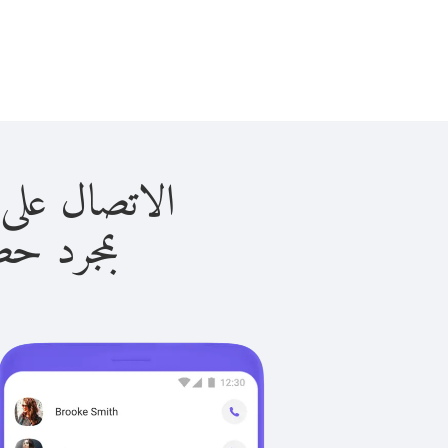
الاتصال على البحرين 
بمجرد حصولك ع