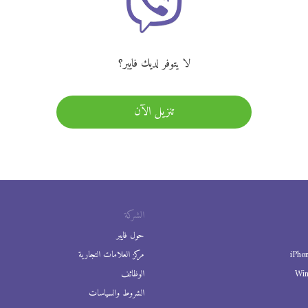
لا يتوفر لديك فايبر؟
تنزيل الآن
الشركة
حول فايبر
iPho
مركز العلامات التجارية
Wi
الوظائف
الشروط والسياسات