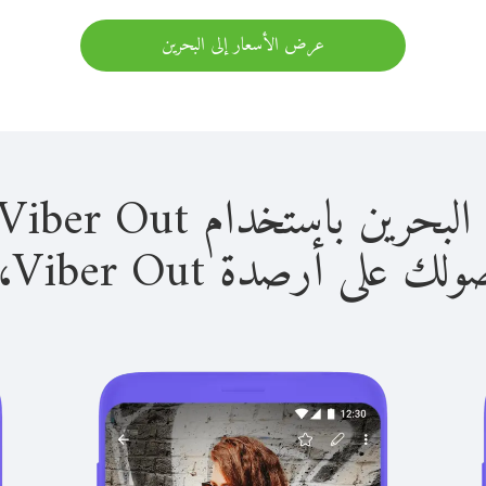
عرض الأسعار إلى البحرين
باستخدام Viber Out سهل للغاية.
لى أرصدة Viber Out، يمكنك: