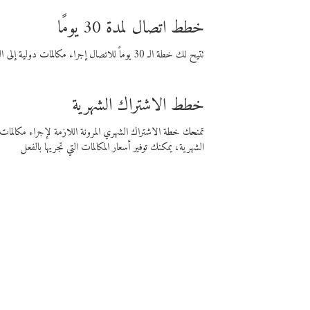
خطط اتصال لمدة 30 يومًا
تتيح لك خطة الـ 30 يوماً للاتصال إجراء مكالمات دولية إلى الوجهة التي تختارها لمدة 30 يوماً بأسعار فايبر المنخفضة.
خطط الاشتراك الشهرية
تمنحك خطة الاشتراك الشهري المرونة اللازمة لإجراء مكالم
الشهرية، يمكنك توفير أسعار المكالمات التي تجريها بالفعل