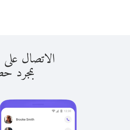
الاتصال على بنجلاديش 
بمجرد حصولك ع