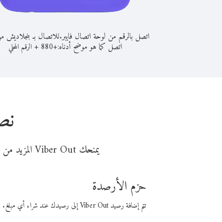
اتصل بالرقم من لوحة اتصال فايبر.
للاتصال بـ بنجلاديش من
اتصل كما هو موضح أدناه:
+
+
880
الرقم المحلي
نص
يمنحك Viber Out المزيد من وقت المكالمة مقابل تكلفة أقل من المال. اختر من أحد خيارات الاتصال المرنة ذات السعر المنخفض:
حزم الأرصدة
تتم إضافة رصيد Viber Out إلى رصيدك عند شراء أي مبلغ. باستخدام رصيدك، يمكنك إجراء مكالمات إلى أي رقم في العالم بأسعار فايبر المنخفضة.