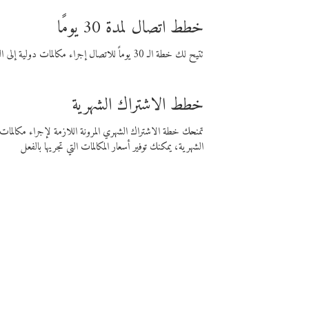
خطط اتصال لمدة 30 يومًا
تتيح لك خطة الـ 30 يوماً للاتصال إجراء مكالمات دولية إلى الوجهة التي تختارها لمدة 30 يوماً بأسعار فايبر المنخفضة.
خطط الاشتراك الشهرية
تمنحك خطة الاشتراك الشهري المرونة اللازمة لإجراء مكالم
الشهرية، يمكنك توفير أسعار المكالمات التي تجريها بالفعل