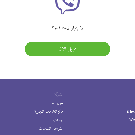
لا يتوفر لديك فايبر؟
تنزيل الآن
الشركة
حول فايبر
iPho
مركز العلامات التجارية
Wi
الوظائف
الشروط والسياسات