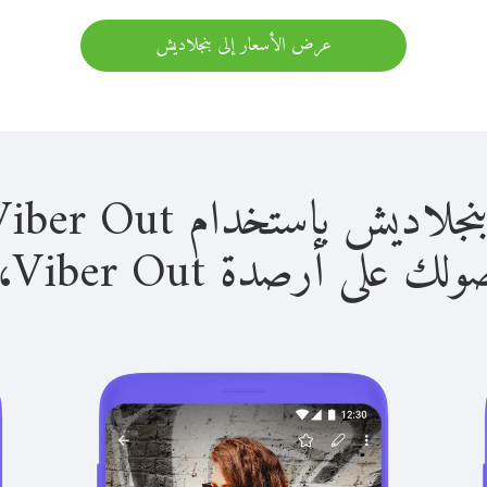
عرض الأسعار إلى بنجلاديش
باستخدام Viber Out سهل للغاية.
لى أرصدة Viber Out، يمكنك: