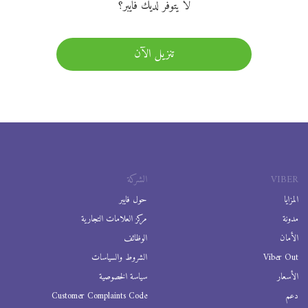
لا يتوفر لديك فايبر؟
تنزيل الآن
VIBER
الشركة
المزايا
حول فايبر
مدونة
مركز العلامات التجارية
الأمان
الوظائف
Viber Out
الشروط والسياسات
الأسعار
سياسة الخصوصية
دعم
Customer Complaints Code