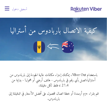
تسجيل دخول
oggle
gation
كيفية الاتصال باربادوس من أستراليا
باستخدام Viber Out، يمكنك إجراء مكالمات عالية الجودة إلى باربادوس من
أستراليا.
اتصل بأي رقم في باربادوس - هاتف أرضي أو محمول! - بداية من
27.4 ¢ فقط لكل دقيقة.
قم بشراء حزم أرصدة أو خطة اتصال للحصول على أفضل الأسعار في الدقيقة إلى
باربادوس.