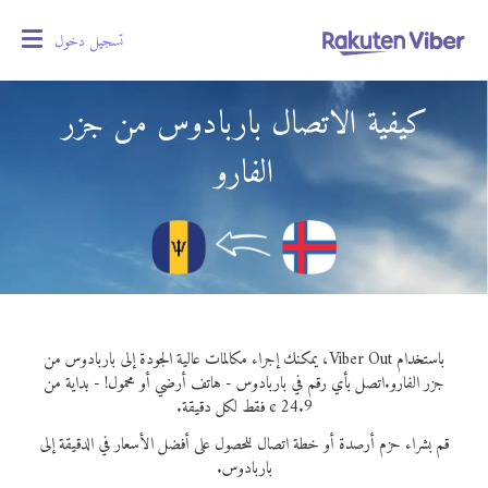
تسجيل دخول
oggle
gation
كيفية الاتصال باربادوس من جزر
الفارو
باستخدام Viber Out، يمكنك إجراء مكالمات عالية الجودة إلى باربادوس من
جزر الفارو.
اتصل بأي رقم في باربادوس - هاتف أرضي أو محمول! - بداية من
24.9 ¢ فقط لكل دقيقة.
قم بشراء حزم أرصدة أو خطة اتصال للحصول على أفضل الأسعار في الدقيقة إلى
باربادوس.