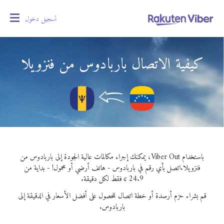
تسجيل دخول
oggle
gation
كيفية الاتصال باربادوس من فنزويلا
باستخدام Viber Out، يمكنك إجراء مكالمات عالية الجودة إلى باربادوس من
فنزويلا.
اتصل بأي رقم في باربادوس - هاتف أرضي أو محمول! - بداية من
24.9 ¢ فقط لكل دقيقة.
قم بشراء حزم أرصدة أو خطة اتصال للحصول على أفضل الأسعار في الدقيقة إلى
باربادوس.