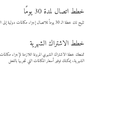
خطط اتصال لمدة 30 يومًا
تتيح لك خطة الـ 30 يوماً للاتصال إجراء مكالمات دولية إلى الوجهة التي تختارها لمدة 30 يوماً بأسعار فايبر المنخفضة.
خطط الاشتراك الشهرية
تمنحك خطة الاشتراك الشهري المرونة اللازمة لإجراء مكالم
الشهرية، يمكنك توفير أسعار المكالمات التي تجريها بالفعل