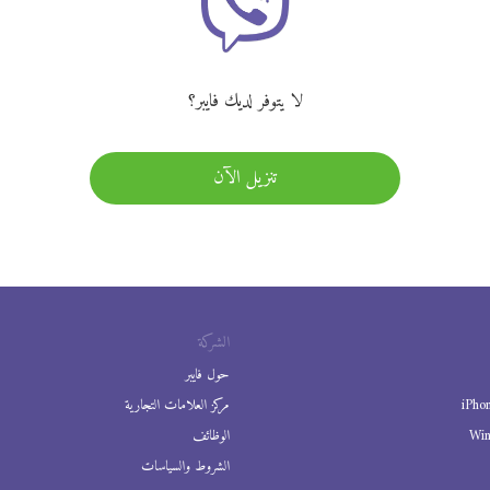
لا يتوفر لديك فايبر؟
تنزيل الآن
الشركة
حول فايبر
iPho
مركز العلامات التجارية
Wi
الوظائف
الشروط والسياسات