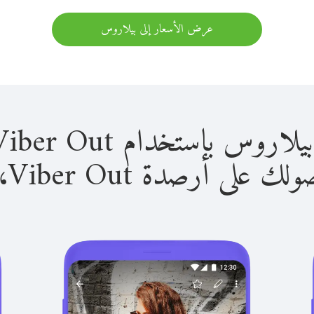
عرض الأسعار إلى بيلاروس
باستخدام Viber Out سهل للغاية.
لى أرصدة Viber Out، يمكنك: