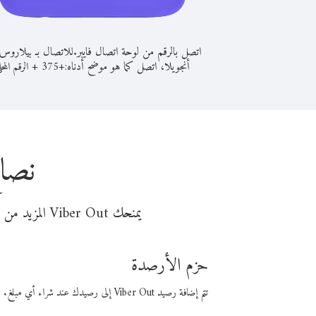
اتصل بالرقم من لوحة اتصال فايبر.
للاتصال بـ بيلاروس
أنجويلا، اتصل كما هو موضح أدناه:
+
+
375
الرقم المحل
نصائ
يمنحك Viber Out المزيد من وقت المكالمة مقابل تكلفة أقل من المال. اختر من أحد خيارات الاتصال المرنة ذات السعر المنخفض:
حزم الأرصدة
تتم إضافة رصيد Viber Out إلى رصيدك عند شراء أي مبلغ. باستخدام رصيدك، يمكنك إجراء مكالمات إلى أي رقم في العالم بأسعار فايبر المنخفضة.