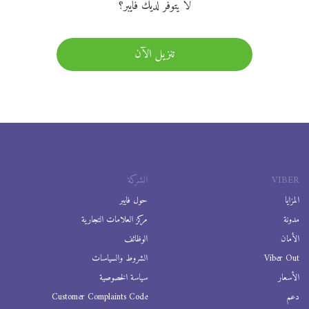
لا يتوفر لديك فايبر؟
تنزيل الآن
VIBER
الشركة
المزايا
حول فايبر
مدونة
مركز العلامات التجارية
الأمان
الوظائف
Viber Out
الشروط والسياسات
الأسعار
سياسة الخصوصية
دعم
Customer Complaints Code