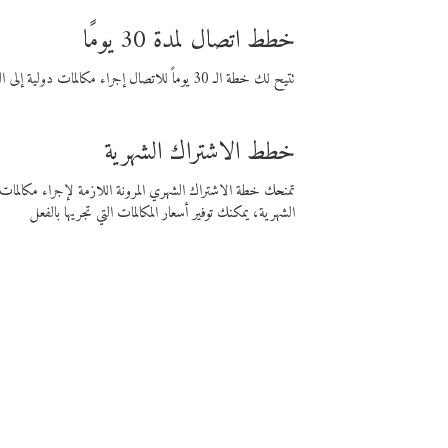
خطط اتصال لمدة 30 يومًا
تتيح لك خطة الـ 30 يوماً للاتصال إجراء مكالمات دولية إلى الوجهة التي تختارها لمدة 30 يوماً بأسعار فايبر المنخفضة.
خطط الاشتراك الشهرية
تمنحك خطة الاشتراك الشهري المرونة اللازمة لإجراء مكالم
الشهرية، يمكنك توفير أسعار المكالمات التي تجريها بالفعل