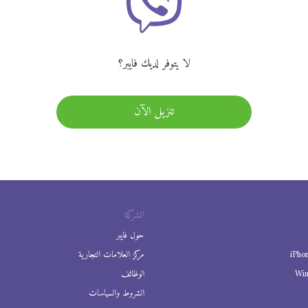
لا يتوفر لديك فايبر؟
تنزيل الآن
الشركة
حول فايبر
iPho
مركز العلامات التجارية
Wi
الوظائف
الشروط والسياسات