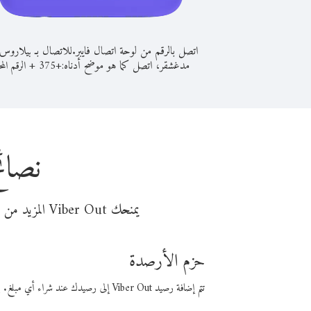
اتصل بالرقم من لوحة اتصال فايبر.
للاتصال بـ بيلاروس
مدغشقر، اتصل كما هو موضح أدناه:
+
+
375
الرقم المح
نصائ
يمنحك Viber Out المزيد من وقت المكالمة مقابل تكلفة أقل من المال. اختر من أحد خيارات الاتصال المرنة ذات السعر المنخفض:
حزم الأرصدة
تتم إضافة رصيد Viber Out إلى رصيدك عند شراء أي مبلغ. باستخدام رصيدك، يمكنك إجراء مكالمات إلى أي رقم في العالم بأسعار فايبر المنخفضة.