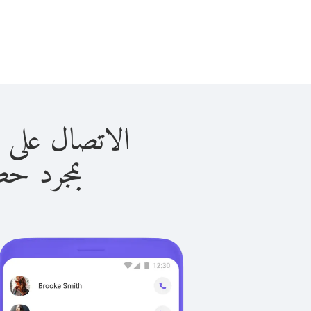
الاتصال على بيلاروس 
بمجرد حصولك ع