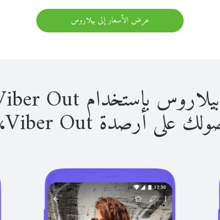
عرض الأسعار إلى بيلاروس
باستخدام Viber Out سهل للغاية.
لى أرصدة Viber Out، يمكنك: