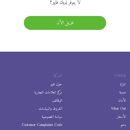
لا يتوفر لديك فايبر؟
تنزيل الآن
VIBER
الشركة
المزايا
حول فايبر
مدونة
مركز العلامات التجارية
الأمان
الوظائف
Viber Out
الشروط والسياسات
الأسعار
سياسة الخصوصية
دعم
Customer Complaints Code