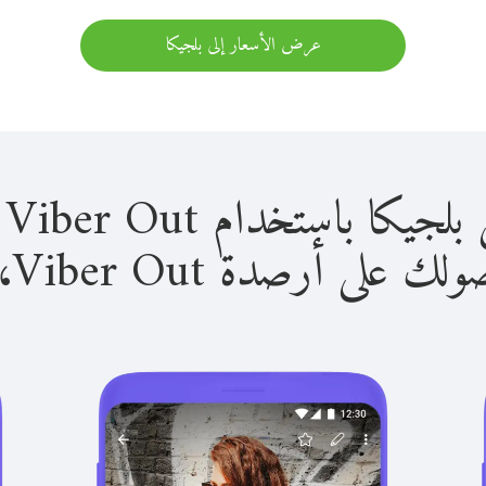
عرض الأسعار إلى بلجيكا
باستخدام Viber Out سهل للغاية.
لى أرصدة Viber Out، يمكنك: