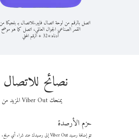
اتصل بالرقم من لوحة اتصال فايبر.
للاتصال بـ بلجيكا من
القمر الصناعي الجوال العالمي، اتصل كما هو موضح
أدناه:
+
+
32
الرقم المحلي
نصائح للاتصال ب
يمنحك Viber Out المزيد من وقت المكالمة مقابل تكلفة أقل من المال. اختر من أحد خيارات الاتصال المرنة ذات السعر المنخفض:
حزم الأرصدة
تتم إضافة رصيد Viber Out إلى رصيدك عند شراء أي مبلغ. باستخدام رصيدك، يمكنك إجراء مكالمات إلى أي رقم في العالم بأسعار فايبر المنخفضة.