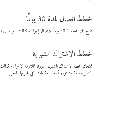
خطط اتصال لمدة 30 يومًا
تتيح لك خطة الـ 30 يوماً للاتصال إجراء مكالمات دولية إلى الوجهة التي تختارها لمدة 30 يوماً بأسعار فايبر المنخفضة.
خطط الاشتراك الشهرية
تمنحك خطة الاشتراك الشهري المرونة اللازمة لإجراء مكالم
الشهرية، يمكنك توفير أسعار المكالمات التي تجريها بالفعل