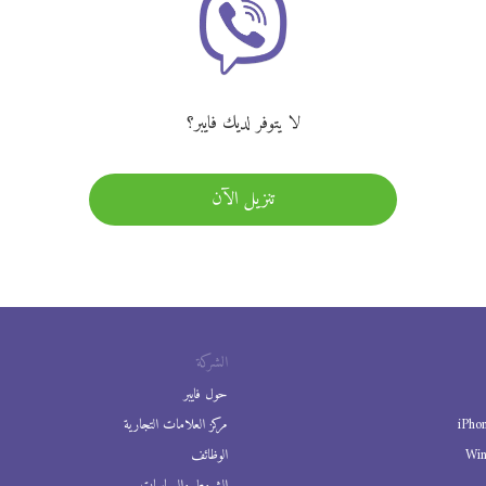
لا يتوفر لديك فايبر؟
تنزيل الآن
الشركة
حول فايبر
iPho
مركز العلامات التجارية
Wi
الوظائف
الشروط والسياسات