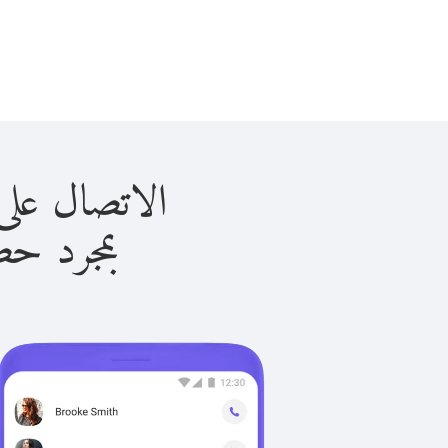
الاتصال على بلجيكا 
بمجرد حصولك ع