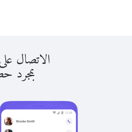
الاتصال على بيرمودا 
بمجرد حصولك ع