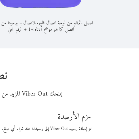
اتصل بالرقم من لوحة اتصال فايبر.
للاتصال بـ بيرمودا من أ
اتصل كما هو موضح أدناه:
+
+
1
الرقم المحلي
نص
يمنحك Viber Out المزيد من وقت المكالمة مقابل تكلفة أقل من المال. اختر من أحد خيارات الاتصال المرنة ذات السعر المنخفض:
حزم الأرصدة
تتم إضافة رصيد Viber Out إلى رصيدك عند شراء أي مبلغ. باستخدام رصيدك، يمكنك إجراء مكالمات إلى أي رقم في العالم بأسعار فايبر المنخفضة.