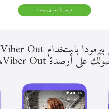
عرض الأسعار إلى بيرمودا
باستخدام Viber Out سهل للغاية.
لى أرصدة Viber Out، يمكنك: