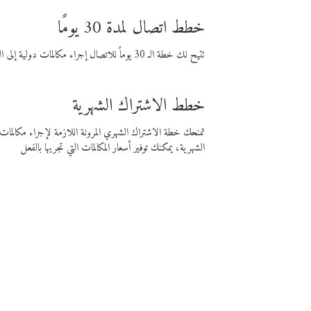
خطط اتصال لمدة 30 يومًا
تتيح لك خطة الـ 30 يوماً للاتصال إجراء مكالمات دولية إلى الوجهة التي تختارها لمدة 30 يوماً بأسعار فايبر المنخفضة.
خطط الاشتراك الشهرية
تمنحك خطة الاشتراك الشهري المرونة اللازمة لإجراء مكالم
الشهرية، يمكنك توفير أسعار المكالمات التي تجريها بالفعل