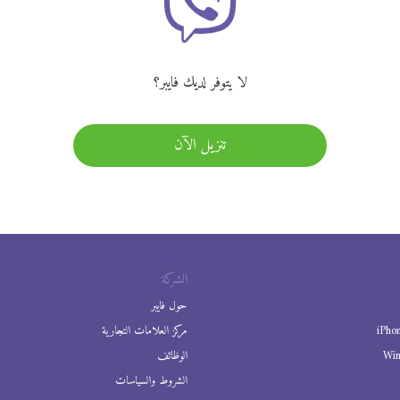
لا يتوفر لديك فايبر؟
تنزيل الآن
الشركة
حول فايبر
iPho
مركز العلامات التجارية
Wi
الوظائف
الشروط والسياسات