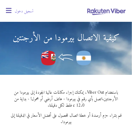
تسجيل دخول
oggle
gation
كيفية الاتصال بيرمودا من الأرجنتين
باستخدام Viber Out، يمكنك إجراء مكالمات عالية الجودة إلى بيرمودا من
الأرجنتين.
اتصل بأي رقم في بيرمودا - هاتف أرضي أو محمول! - بداية من
12.0 ¢ فقط لكل دقيقة.
قم بشراء حزم أرصدة أو خطة اتصال للحصول على أفضل الأسعار في الدقيقة إلى
بيرمودا.